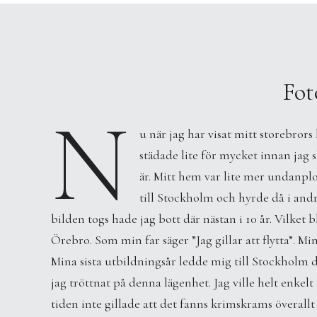
Fot
N
u när jag har visat mitt storebrors
städade lite för mycket innan jag 
är. Mitt hem var lite mer undanplo
till Stockholm och hyrde då i andr
bilden togs hade jag bott där nästan i 10 år. Vilket b
Örebro. Som min far säger ”Jag gillar att flytta”. Mi
Mina sista utbildningsår ledde mig till Stockholm 
jag tröttnat på denna lägenhet. Jag ville helt enkelt
tiden inte gillade att det fanns krimskrams överall