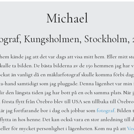
Michael
ograf, Kungsholmen, Stockholm, 
 hem kände jag att det var dags att visa mitt hem. Eller mitt 
skulle ta bilden. De bästa bilderna av de 150 hemmen jag har va
ckat än vanligt då en mäklarfotograf skulle komma förbi dagen e
a-hand samtidigt som jag pluggade. Denna lägenhet var min för
lir den längsta tiden jag har bott på en och samma plats. När ja
n första flytt från Örebro blev till USA sen tillbaka till Örebro
där jag fortfarande bor i dag och jobbar som
fotograf
. Bilden 
 flytta in hos henne. Det kan också vara en stor anledning till
t eller för mycket personlighet i lägenheten. Kom nu på att
Ve