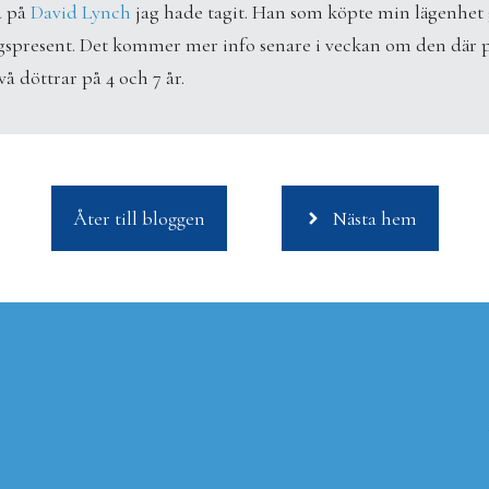
d på
David Lynch
jag hade tagit. Han som köpte min lägenhet g
ngspresent. Det kommer mer info senare i veckan om den där 
å döttrar på 4 och 7 år.
Åter till bloggen
Nästa hem