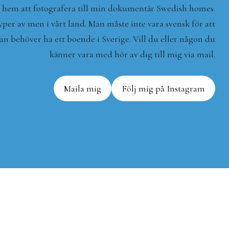
ya hem att fotografera till min dokumentär Swedish homes.
typer av men i vårt land. Man måste inte vara svensk för att
n behöver ha ett boende i Sverige. Vill du eller någon du
känner vara med hör av dig till mig via mail.
Maila mig
Följ mig på Instagram