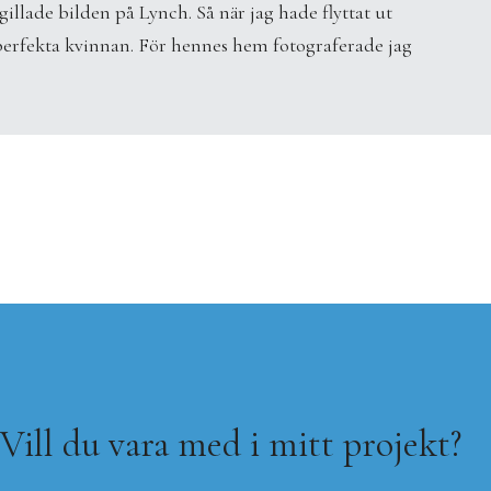
illade bilden på Lynch. Så när jag hade flyttat ut
perfekta kvinnan. För hennes hem fotograferade jag
Vill du vara med i mitt projekt?