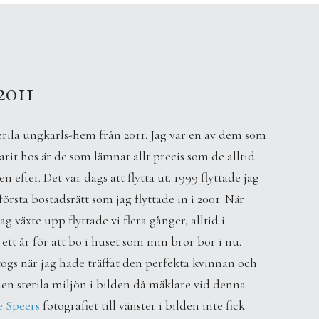
2011
sterila ungkarls-hem från 2011. Jag var en av dem som
rit hos är de som lämnat allt precis som de alltid
fter. Det var dags att flytta ut. 1999 flyttade jag
sta bostadsrätt som jag flyttade in i 2001. När
g växte upp flyttade vi flera gånger, alltid i
 ett år för att bo i huset som min bror bor i nu.
togs när jag hade träffat den perfekta kvinnan och
 den sterila miljön i bilden då mäklare vid denna
e Speers
fotografiet till vänster i bilden inte fick