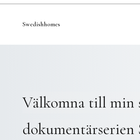
Hoppa
till
innehåll
Swedishhomes
Välkomna till min s
dokumentärserien 