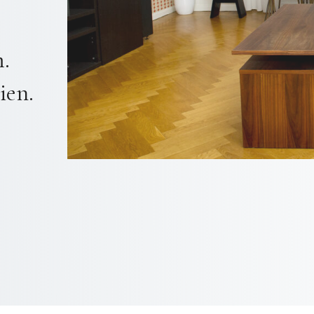
.
ien.