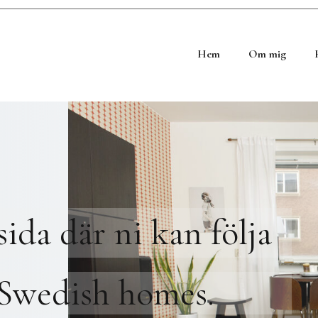
Hem
Om mig
ida där ni kan följa
Swedish homes.