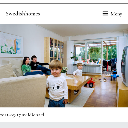
Hoppa
till
Swedishhomes
Meny
innehåll
2021-03-17
av
Michael