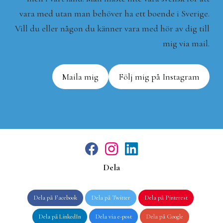
vara med utan man behöver ha ett boende i Sverige.
Vill du eller någon du känner vara med hör av dig till
mig via mail.
Maila mig
Följ mig på Instagram
F
I
L
a
n
i
Dela
c
s
n
e
t
k
b
a
e
o
g
d
o
r
I
Dela på Facebook
Dela på Twitter
Dela på Pinterest
k
a
n
m
Dela på LinkedIn
Dela via e-post
Dela på Google