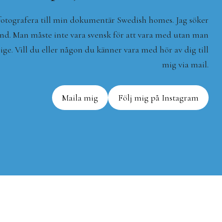
 fotografera till min dokumentär Swedish homes. Jag söker
land. Man måste inte vara svensk för att vara med utan man
ige. Vill du eller någon du känner vara med hör av dig till
mig via mail.
Maila mig
Följ mig på Instagram