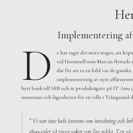
He
Implementering af
D
e har tagit det stora steget, att 
vid Hornstull som Marcus flyttade 
där för att ta en bild var de ganska
implementering av nytt affärssyst
bytt bank till SEB och är produktägare på IT. Anu 
innerstan och lägenheten för en villa i Trångsund d
” Vi var inte helt överens om inredning och be
1800-talet så vissa saker var lite udda. T.ex 