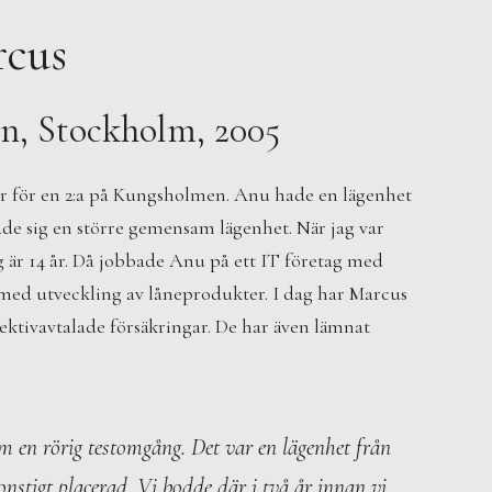
cus
n, Stockholm, 2005
der för en 2:a på Kungsholmen. Anu hade en lägenhet
ade sig en större gemensam lägenhet. När jag var
dag är 14 år. Då jobbade Anu på ett IT företag med
med utveckling av låneprodukter. I dag har Marcus
ktivavtalade försäkringar. De har även lämnat
m en rörig testomgång. Det var en lägenhet från
onstigt placerad. Vi bodde där i två år innan vi