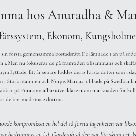
mma hos Anuradha & Mar
färssystem, Ekonom, Kungsholme
köpa sin första gemensamma bostadsrätt. De lämnade 1:an på sö
in i. Men nu fokuserar de på framtiden tillsammans och skaff
 nyinflyttade. Ett år senare föddes deras första dotter som i 
em i Storbritannien och Norge. Marcus jobbade på Swedbank 
jobbar på Fora som affärsutvecklare inom marknaden för kolle
är de bor med sina 2 döttrar.
hövde kompromissa en hel del så första lägenheten var likso
så var badrummet en f.d. Garderob så den var lite skum och k