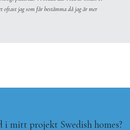
 det oftast jag som får bestämma då jag är mer
d i mitt projekt Swedish homes?